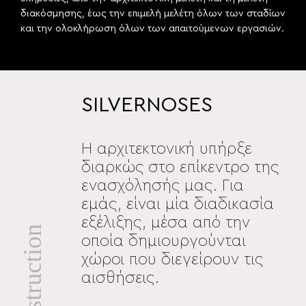
διακόσμησης, έως την επιμελή μελέτη όλων των σταδίων
και την ολοκλήρωση όλων των απαιτούμενων εργασιών.
SILVERNOSES
Η αρχιτεκτονική υπήρξε
διαρκώς στο επίκεντρο της
ενασχόλησής μας. Για
εμάς, είναι μία διαδικασία
εξέλιξης, μέσα από την
οποία δημιουργούνται
χώροι που διεγείρουν τις
αισθήσεις.